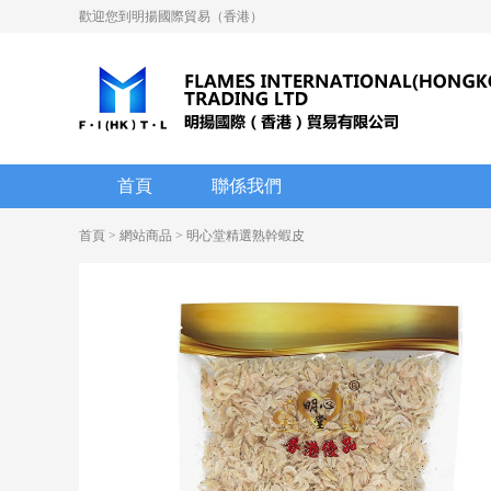
歡迎您到明揚國際貿易（香港）
首頁
聯係我們
首頁 > 網站商品 > 明心堂精選熟幹蝦皮