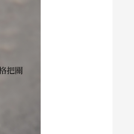
麥林MAGLIN強力護肝素100粒
￥250.00
明心堂精選熟幹蝦皮
￥48.00