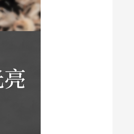
健虎堂風痛靈油
￥68.00
香港歐明記陳皮羅漢果茶包15包裝
￥68.00