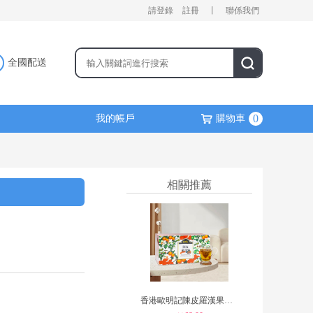
￥68.00
請登錄
註冊
丨
聯係我們
全國配送
0
我的帳戶
購物車
健虎堂風痛靈油
￥68.00
相關推薦
香港歐明記陳皮羅漢果茶包15包裝