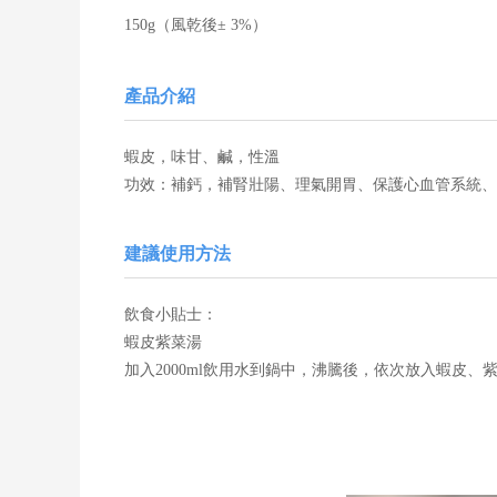
150g（風乾後± 3%）
產品介紹
蝦皮，味甘、鹹，性溫
功效：補鈣，補腎壯陽、理氣開胃、保護心血管系統、
建議使用方法
飲食小貼士：
蝦皮紫菜湯
加入2000ml飲用水到鍋中，沸騰後，依次放入蝦皮