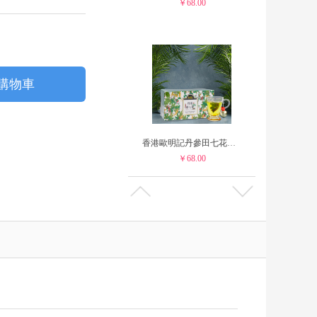
￥68.00
購物車
香港歐明記丹參田七花茶包15包裝
￥68.00
歐明記慢熬清湯即食鮑魚罐頭400g（四隻...
￥88.00