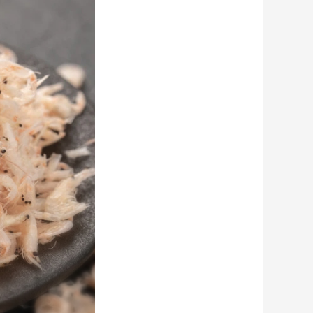
保靈白虎活絡油
￥62.00
健虎堂正黑鬼油
￥68.00