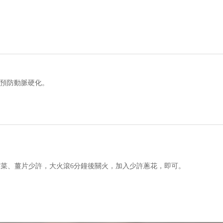
預防動脈硬化。
、紫菜、薑片少許，大火滾6分鐘後關火，加入少許蔥花，即可。