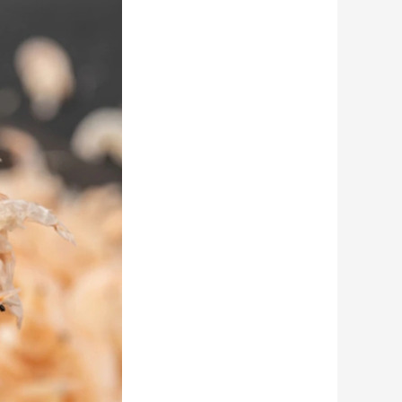
香港歐明記丹參田七花茶包15包裝
￥68.00