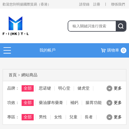
歡迎您到明揚國際貿易（香港）
請登錄
註冊
丨
聯係我們
0
我的帳戶
購物車
首頁
>
網站商品
品牌：
全部
思诺键
明心堂
健虎堂
更多
功效：
麥林 MAGLIN
全部
藥油膠布藥膏
茱比 JUBEE
補鈣
健熙堂
腸胃功能
更多
專區：
日本野原
全部
滋補湯料
男性
ALN
美容美妝
女性
腸胃寶
兒童
綜合保健
寶源堂
長者
更多