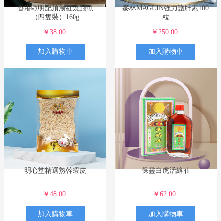
香港歐明記頂湯紅燒鮑魚
麥林MAGLIN強力護肝素100
（四隻裝）160g
粒
￥38.00
￥250.00
加入購物車
加入購物車
明心堂精選熟幹蝦皮
保靈白虎活絡油
￥48.00
￥62.00
加入購物車
加入購物車