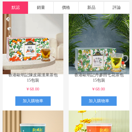
欧明记
功能藥品
滋補
孕嬰
食品
洗護
美妝
默認
銷量
價格
新品
評論
香港歐明記陳皮羅漢果茶包
香港歐明記丹參田七花茶包
15包裝
15包裝
￥68.00
￥68.00
加入購物車
加入購物車