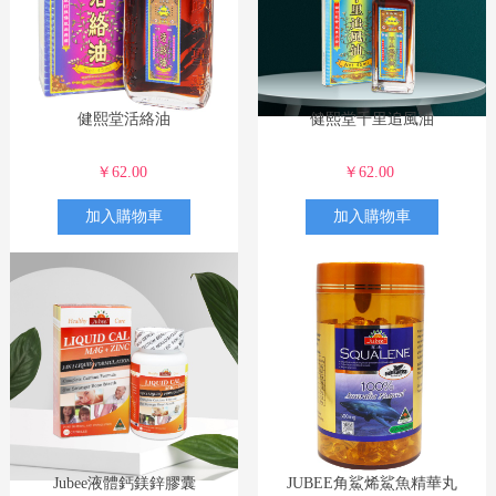
健熙堂活絡油
健熙堂千里追風油
￥62.00
￥62.00
加入購物車
加入購物車
Jubee液體鈣鎂鋅膠囊
JUBEE角鯊烯鯊魚精華丸